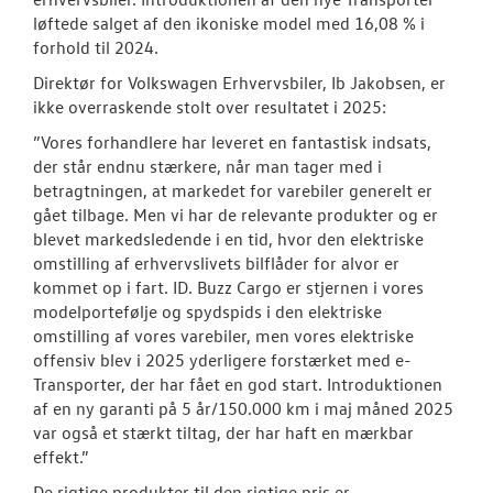
løftede salget af den ikoniske model med 16,08 % i
forhold til 2024.
Direktør for Volkswagen Erhvervsbiler, Ib Jakobsen, er
ikke overraskende stolt over resultatet i 2025:
”Vores forhandlere har leveret en fantastisk indsats,
der står endnu stærkere, når man tager med i
betragtningen, at markedet for varebiler generelt er
gået tilbage. Men vi har de relevante produkter og er
blevet markedsledende i en tid, hvor den elektriske
omstilling af erhvervslivets bilflåder for alvor er
kommet op i fart. ID. Buzz Cargo er stjernen i vores
modelportefølje og spydspids i den elektriske
omstilling af vores varebiler, men vores elektriske
offensiv blev i 2025 yderligere forstærket med e-
Transporter, der har fået en god start. Introduktionen
af en ny garanti på 5 år/150.000 km i maj måned 2025
var også et stærkt tiltag, der har haft en mærkbar
effekt.”
De rigtige produkter til den rigtige pris er