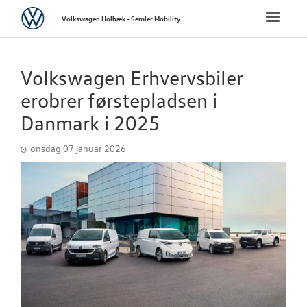
Volkswagen
Toggle
Volkswagen Holbæk - Semler Mobility
naviga
FORSIDE
Volkswagen Erhvervsbiler
NYE PERSONBI
erobrer førstepladsen i
Danmark i 2025
NYE VAREBILER
onsdag 07 januar 2026
BRUGTE BILER
VÆRKSTED
SKADECENTER
TILBEHØR