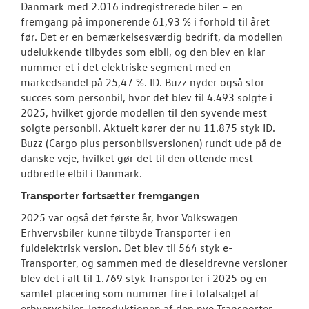
Danmark med 2.016 indregistrerede biler – en
fremgang på imponerende 61,93 % i forhold til året
før. Det er en bemærkelsesværdig bedrift, da modellen
udelukkende tilbydes som elbil, og den blev en klar
nummer et i det elektriske segment med en
markedsandel på 25,47 %. ID. Buzz nyder også stor
succes som personbil, hvor det blev til 4.493 solgte i
2025, hvilket gjorde modellen til den syvende mest
solgte personbil. Aktuelt kører der nu 11.875 styk ID.
Buzz (Cargo plus personbilsversionen) rundt ude på de
danske veje, hvilket gør det til den ottende mest
udbredte elbil i Danmark.
Transporter fortsætter fremgangen
2025 var også det første år, hvor Volkswagen
Erhvervsbiler kunne tilbyde Transporter i en
fuldelektrisk version. Det blev til 564 styk e-
Transporter, og sammen med de dieseldrevne versioner
blev det i alt til 1.769 styk Transporter i 2025 og en
samlet placering som nummer fire i totalsalget af
erhvervsbiler. Introduktionen af den nye Transporter