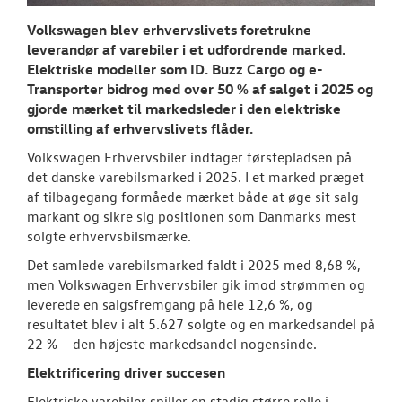
RESERVEDELE
Volkswagen blev erhvervslivets foretrukne
leverandør af varebiler i et udfordrende marked.
NYHEDER
Elektriske modeller som ID. Buzz Cargo og e-
Transporter bidrog med over 50 % af salget i 2025 og
Tilmeld dig V
gjorde mærket til markedsleder i den elektriske
Danmarks nyh
omstilling af erhvervslivets flåder.
Aktuelt
Volkswagen Erhvervsbiler indtager førstepladsen på
det danske varebilsmarked i 2025. I et marked præget
af tilbagegang formåede mærket både at øge sit salg
OM OS
markant og sikre sig positionen som Danmarks mest
solgte erhvervsbilsmærke.
JOB OG KARRI
Det samlede varebilsmarked faldt i 2025 med 8,68 %,
men Volkswagen Erhvervsbiler gik imod strømmen og
leverede en salgsfremgang på hele 12,6 %, og
resultatet blev i alt 5.627 solgte og en markedsandel på
22 % – den højeste markedsandel nogensinde.
Elektrificering driver succesen
Elektriske varebiler spiller en stadig større rolle i