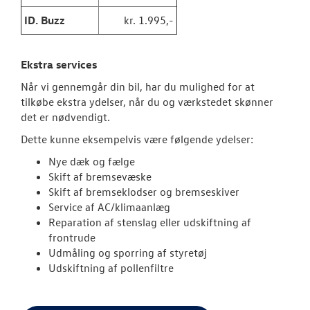
ID. Buzz
kr. 1.995,-
Hjulskifte Erh
SKADECENTER
Ekstra services
Når vi gennemgår din bil, har du mulighed for at
TILBEHØR
tilkøbe ekstra ydelser, når du og værkstedet skønner
det er nødvendigt.
RESERVEDELE
Dette kunne eksempelvis være følgende ydelser:
Nye dæk og fælge
NYHEDER
Skift af bremsevæske
Skift af bremseklodser og bremseskiver
Service af AC/klimaanlæg
OM OS
Reparation af stenslag eller udskiftning af
frontrude
JOB OG KARRI
Udmåling og sporring af styretøj
Udskiftning af pollenfiltre