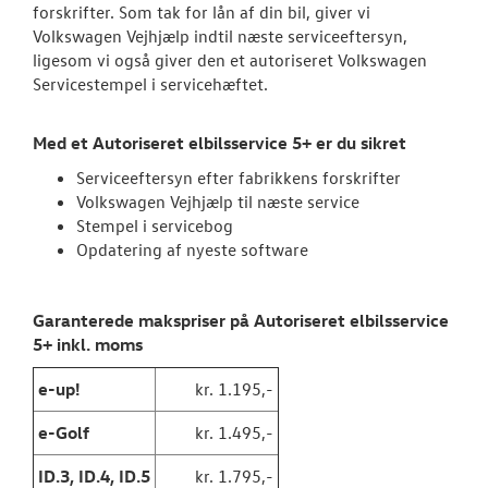
forskrifter. Som tak for lån af din bil, giver vi
Service 5+ til e
Volkswagen Vejhjælp indtil næste serviceeftersyn,
ligesom vi også giver den et autoriseret Volkswagen
Volkswagen Er
Servicestempel i servicehæftet.
Service 5+
Med et Autoriseret elbilsservice 5+ er du sikret
Serviceabonn
Serviceeftersyn efter fabrikkens forskrifter
Softwareopda
Volkswagen Vejhjælp til næste service
Stempel i servicebog
Velkomstpakke 
Opdatering af nyeste software
VW Connect
Garanterede makspriser på Autoriseret elbilsservice
MinVolkswage
5+ inkl. moms
Service Cam
e-up!
kr. 1.195,-
e-Golf
kr. 1.495,-
Tjekvik
ID.3, ID.4,
ID.5
kr. 1.795,-
Hjulskifte