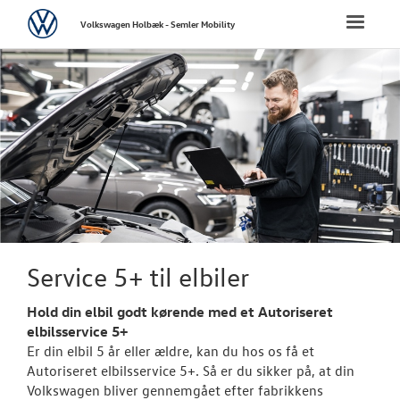
Volkswagen
Toggle
Volkswagen Holbæk - Semler Mobility
naviga
FORSIDE
NYE PERSONBI
NYE VAREBILER
BRUGTE BILER
VÆRKSTED
Service 5+ til elbiler
Bestil tid på 
Hold din elbil godt kørende med et Autoriseret
elbilsservice 5+
Koncepter og 
Er din elbil 5 år eller ældre, kan du hos os få et
Autoriseret elbilsservice 5+. Så er du sikker på, at din
Volkswagen Se
Volkswagen bliver gennemgået efter fabrikkens