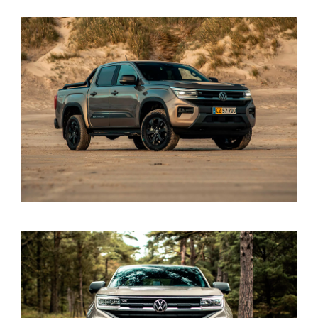
BRUGTE BILER
VÆRKSTED
SKADECENTER
TILBEHØR
RESERVEDELE
NYHEDER
OM OS
JOB OG KARRI