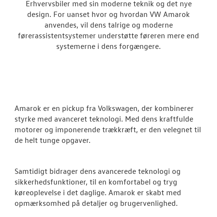
Erhvervsbiler med sin moderne teknik og det nye
Vans
design. For uanset hvor og hvordan VW Amarok
anvendes, vil dens talrige og moderne
Crafter
førerassistentsystemer understøtte føreren mere end
systemerne i dens forgængere.
Transporter
Amarok
e-Transporte
Amarok er en pickup fra Volkswagen, der kombinerer
Transporter 
styrke med avanceret teknologi. Med dens kraftfulde
motorer og imponerende trækkræft, er den velegnet til
Finansiering
de helt tunge opgaver.
Byg din Volks
Samtidigt bidrager dens avancerede teknologi og
Book en salgs
sikkerhedsfunktioner, til en komfortabel og tryg
køreoplevelse i det daglige. Amarok er skabt med
Garanti
opmærksomhed på detaljer og brugervenlighed.