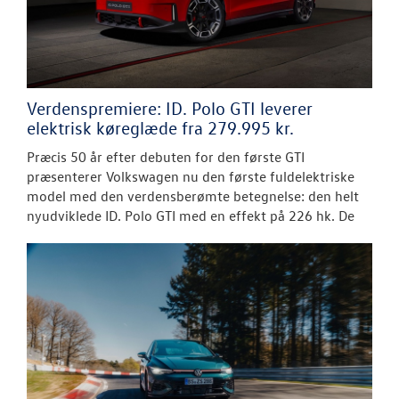
Verdenspremiere: ID. Polo GTI leverer
elektrisk køreglæde fra 279.995 kr.
Præcis 50 år efter debuten for den første GTI
præsenterer Volkswagen nu den første fuldelektriske
model med den verdensberømte betegnelse: den helt
nyudviklede ID. Polo GTI med en effekt på 226 hk. De