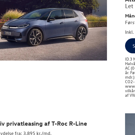
Let
Måne
Førs
Inkl
S
ID.3 
Halvå
AC (0
år. F
mdr.)
CO2-e
www.v
vilkå
af VW
iv privatleasing af T-Roc R-Line
ydelse fra: 3.895 kr./md.