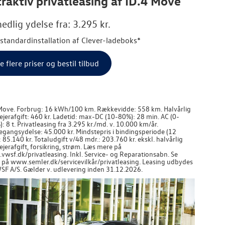
raktiv privatleasing af ID.4 Move
edlig ydelse fra: 3.295 kr.
. standardinstallation af Clever-ladeboks*
e flere priser og bestil tilbud
Move. Forbrug: 16 kWh/100 km. Rækkevidde: 558 km. Halvårlig
jerafgift: 460 kr. Ladetid: max-DC (10-80%): 28 min. AC (0-
: 8 t. Privatleasing fra 3.295 kr./md. v. 10.000 km/år.
egangsydelse: 45.000 kr. Mindstepris i bindingsperiode (12
: 85.140 kr. Totaludgift v/48 mdr.: 203.760 kr. ekskl. halvårlig
jerafgift, forsikring, strøm. Læs mere på
wsf.dk/privatleasing. Inkl. Service- og Reparationsabn. Se
r på www.semler.dk/servicevilkår/privatleasing. Leasing udbydes
SF A/S. Gælder v. udlevering inden 31.12.2026.