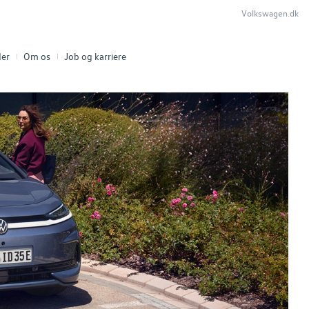
Volkswagen.dk
er
Om os
Job og karriere