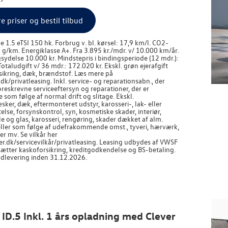
re priser og bestil tilbud
e 1.5 eTSI 150 hk. Forbrug v. bl. kørsel: 17,9 km/l. CO2-
 g/km. Energiklasse A+. Fra 3.895 kr./mdr. v/ 10.000 km/år.
ydelse 10.000 kr. Mindstepris i bindingsperiode (12 mdr.):
Totaludgift v/ 36 mdr.: 172.020 kr. Ekskl. grøn ejerafgift
rsikring, dæk, brændstof. Læs mere på
/privatleasing. Inkl. service- og reparationsabn., der
reskrevne serviceeftersyn og reparationer, der er
som følge af normal drift og slitage. Ekskl.
ker, dæk, eftermonteret udstyr, karosseri-, lak- eller
else, forsynskontrol, syn, kosmetiske skader, interiør,
jle og glas, karosseri, rengøring, skader dækket af alm.
 eller som følge af udefrakommende omst., tyveri, hærværk,
r mv. Se vilkår her
.dk/servicevilkår/privatleasing. Leasing udbydes af VWSF
sætter kaskoforsikring, kreditgodkendelse og BS-betaling.
udlevering inden 31.12.2026.
 ID.5 Inkl. 1 års opladning med Clever