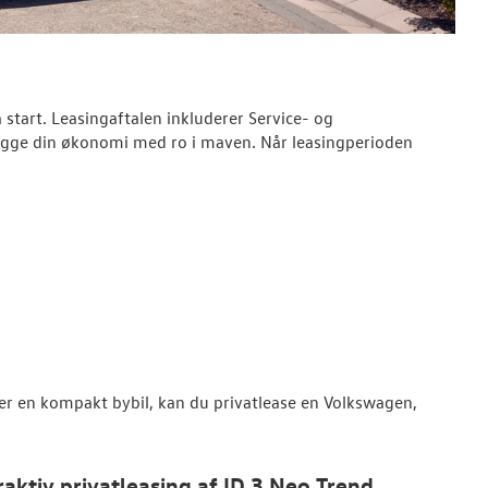
start. Leasingaftalen inkluderer Service- og
gge din økonomi med ro i maven. Når leasingperioden
ler en kompakt bybil, kan du privatlease en Volkswagen,
raktiv privatleasing af ID.3 Neo Trend