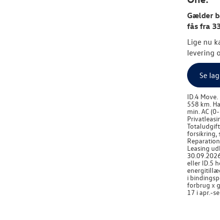
Gælder bå
fås fra 3
Lige nu ka
levering 
Se lag
ID.4 Move.
558 km. Ha
min. AC (0-
Privatleasi
Totaludgift
forsikring,
Reparations
Leasing ud
30.09.2026.
eller ID.5 
energitillæ
i bindingsp
forbrug x g
17 i apr.-s