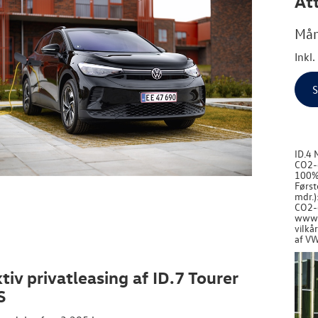
Att
Mån
Inkl
S
ID.4 
CO2-e
100%)
Først
mdr.)
CO2-e
www.v
vilkå
af VW
tiv privatleasing af ID.7 Tourer
S