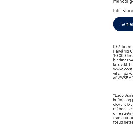
Månedlige
Inkl. sta
Se fle
ID.7 Toure
Halvårlig C
10.000 km/å
bindingsper
kr. ekskl. 
www.vwsf.d
vilkår på 
af VWSF A/
*Ladeløsni
kr./md. og
clever.dk/v
måned. Læs 
dine strøm
transport o
forudsætter