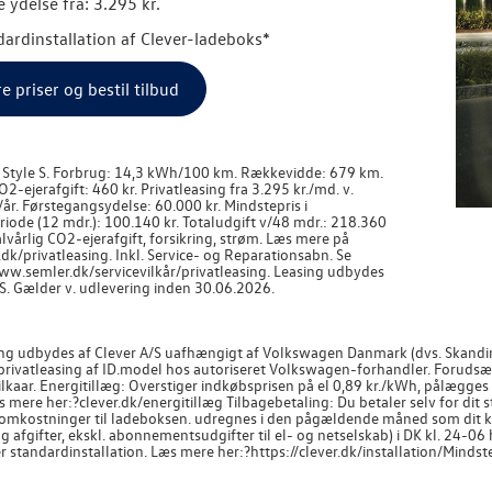
 ydelse fra: 3.295 kr.
ndardinstallation af Clever-ladeboks*
re priser og bestil tilbud
r Style S. Forbrug: 14,3 kWh/100 km. Rækkevidde: 679 km.
O2-ejerafgift: 460 kr. Privatleasing fra 3.295 kr./md. v.
r. Førstegangsydelse: 60.000 kr. Mindstepris i
iode (12 mdr.): 100.140 kr. Totaludgift v/48 mdr.: 218.360
halvårlig CO2-ejerafgift, forsikring, strøm. Læs mere på
k/privatleasing. Inkl. Service- og Reparationsabn. Se
www.semler.dk/servicevilkår/privatleasing. Leasing udbydes
S. Gælder v. udlevering inden 30.06.2026.
ng udbydes af Clever A/S uafhængigt af Volkswagen Danmark (dvs. Skandina
 privatleasing af ID.model hos autoriseret Volkswagen-forhandler. Forudsæt
ilkaar. Energitillæg: Overstiger indkøbsprisen på el 0,89 kr./kWh, pålægge
mere her:?clever.dk/energitillæg Tilbagebetaling: Du betaler selv for dit st
omkostninger til ladeboksen. udregnes i den pågældende måned som dit kW
g afgifter, ekskl. abonnementsudgifter til el- og netselskab) i DK kl. 24-06 h
 standardinstallation. Læs mere her:?https://clever.dk/installation/Mindstep