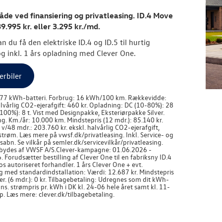
de ved finansiering og privatleasing. ID.4 Move
39.995 kr. eller 3.295 kr./md.
n du få den elektriske ID.4 og ID.5 til hurtig
og inkl. 1 års opladning med Clever One.
erbiler
 77 kWh-batteri. Forbrug: 16 kWh/100 km. Rækkevidde:
lvårlig CO2-ejerafgift: 460 kr. Opladning: DC (10-80%): 28
100%): 8 t. Vist med Designpakke, Eksteriørpakke Silver.
ng. Km./år: 10.000 km. Mindstepris (12 mdr.): 85.140 kr.
 v/48 mdr.: 203.760 kr. ekskl. halvårlig CO2-ejerafgift,
 strøm. Læs mere på vwsf.dk/privatleasing. Inkl. Service- og
abn. Se vilkår på semler.dk/servicevilkår/privatleasing.
bydes af VWSF A/S.
Clever-kampagne: 01.06.2026 -
 Forudsætter bestilling af Clever One til en fabriksny ID.4
hos autoriseret forhandler. 1 års Clever One + evt.
g med standardindstallation: Værdi: 12.687 kr. Mindstepris
er. (6 mdr.): 0 kr. Tilbagebetaling: Udregnes som dit kWh-
ns. strømpris pr. kWh i DK kl. 24-06 hele året samt kl. 11-
ep. Læs mere: clever.dk/tilbagebetaling.