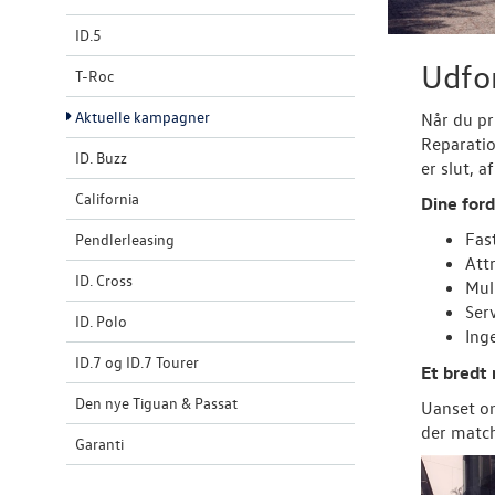
ID.5
Udfo
T-Roc
Aktuelle kampagner
Når du pr
Reparati
ID. Buzz
er slut, a
California
Dine ford
Fas
Pendlerleasing
Att
ID. Cross
Muli
Ser
ID. Polo
Ing
ID.7 og ID.7 Tourer
Et bredt
Den nye Tiguan & Passat
Uanset om
der match
Garanti