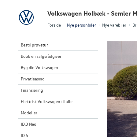
Volkswagen
Volkswagen Holbæk - Semler M
Forside
Nye personbiler
Nye varebiler
Br
Bestil prøvetur
Book en salgsrådgiver
Byg din Volkswagen
Privatleasing
Finansiering
Elektrisk Volkswagen til alle
Modeller
ID.3 Neo
ID.4