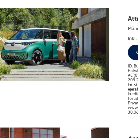
Att
Måne
Inkl
S
ID. B
Halvå
AC (0
203.2
Først
ejera
kredi
forud
Priva
www.v
30.06