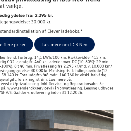
 at vælge.
dlig ydelse fra: 2.295 kr.
tegangsydelse: 30.000 kr.
. standardinstallation af Clever ladeboks.*
e flere priser
Læs mere om ID.3 Neo
Neo Trend. Forbrug: 14,1 kWh/100 km. Rækkevidde: 415 km.
rlig CO2-ejerafgift: 460 kr. Ladetid: max-DC (10-80%): 29 min.
-100%): 8 t 40 min. Privatleasing fra 2.295 kr./md. v. 10.000 km/
ørstegangsydelse: 30.000 kr. Mindstepris i bindingsperiode (12
: 58.140 kr. Totaludgift v/48 mdr.: 140.760 kr. ekskl. halvårlig
jerafgift, forsikring, strøm. Læs mere på:
wsf.dk/privatleasing. Inkl. Service- og Reparationsabn. Se
r på: www.semler.dk/servicevilkår/privatleasing. Leasing udbydes
SF A/S. Gælder v. udlevering inden 31.12.2026.