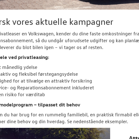
rsk vores aktuelle kampagner
ivatleaser en Volkswagen, kender du dine faste omkostninger fra 
onsabonnement, så du undgår uforudsete udgifter og kan planlæ
fleverer du blot bilen igen – vi tager os af resten.
ele ved privatleasing:
t månedlig ydelse
raktiv og fleksibel førstegangsydelse
ghed for at tilvælge en attraktiv forsikring
vice- og Reparationsabonnement inkluderet
en risiko for værditab
 modelprogram – tilpasset dit behov
 du har brug for en rummelig familiebil, en praktisk firmabil el
er dine behov og din hverdag. Se nedenstående eksempler.
Att