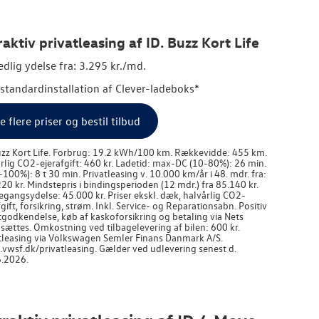
raktiv privatleasing af ID. Buzz Kort Life
dlig ydelse fra: 3.295 kr./md.
. standardinstallation af Clever-ladeboks*
e flere priser og bestil tilbud
uzz Kort Life. Forbrug: 19.2 kWh/100 km. Rækkevidde: 455 km.
rlig CO2-ejerafgift: 460 kr. Ladetid: max-DC (10-80%): 26 min.
-100%): 8 t 30 min. Privatleasing v. 10.000 km/år i 48. mdr. fra:
20 kr. Mindstepris i bindingsperioden (12 mdr.) fra 85.140 kr.
egangsydelse: 45.000 kr. Priser ekskl. dæk, halvårlig CO2-
fgift, forsikring, strøm. Inkl. Service- og Reparationsabn. Positiv
tgodkendelse, køb af kaskoforsikring og betaling via Nets
sættes. Omkostning ved tilbagelevering af bilen: 600 kr.
tleasing via
Volkswagen
Semler Finans Danmark A/S.
wsf.dk/privatleasing. Gælder ved udlevering senest d.
.2026.