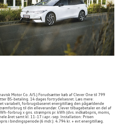
visk Motor Co. A/S.) Forudsætter køb af Clever One til 799
ter BS-betaling. 14 dages fortrydelsesret. Læs mere:
s et variabelt, forbrugsbaseret energitillæg den pågældende
rømforbrug til din elleverandør. Clever tilbagebetaler en del af
h-forbrug x gns. strømpris pr. kWh (dvs. indkøbspris, moms,
ele året samt kl. 11-17 i apr.-sep. Installation: Prisen
ris i bindingsperiode (6 mdr.): 4.794 kr. + evt energitillæg.