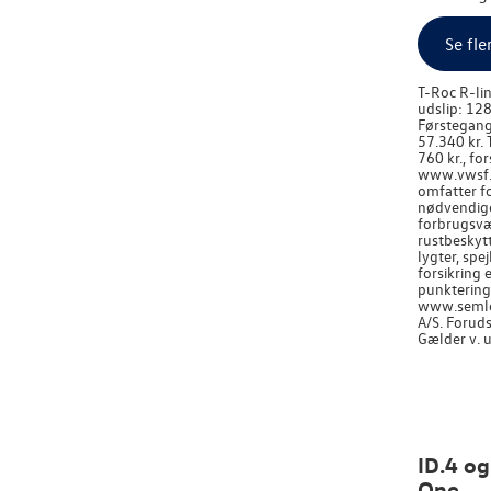
Se fle
T-Roc R-lin
udslip: 128
Førstegangs
57.340 kr. 
760 kr., fo
www.vwsf.dk
omfatter fo
nødvendige 
forbrugsvæs
rustbeskytt
lygter, spe
forsikring
punkteringe
www.semler
A/S. Forud
Gælder v. 
ID.4 og
One.